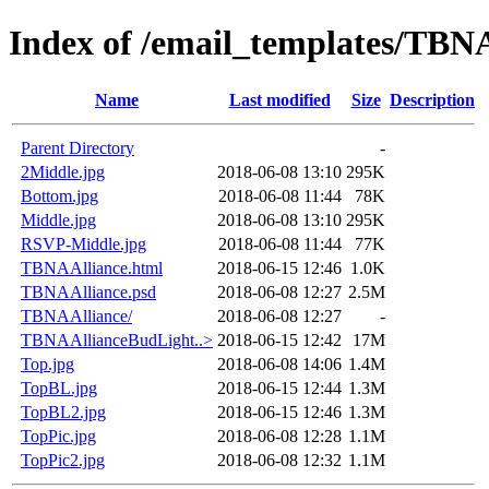
Index of /email_templates/TBNA
Name
Last modified
Size
Description
Parent Directory
-
2Middle.jpg
2018-06-08 13:10
295K
Bottom.jpg
2018-06-08 11:44
78K
Middle.jpg
2018-06-08 13:10
295K
RSVP-Middle.jpg
2018-06-08 11:44
77K
TBNAAlliance.html
2018-06-15 12:46
1.0K
TBNAAlliance.psd
2018-06-08 12:27
2.5M
TBNAAlliance/
2018-06-08 12:27
-
TBNAAllianceBudLight..>
2018-06-15 12:42
17M
Top.jpg
2018-06-08 14:06
1.4M
TopBL.jpg
2018-06-15 12:44
1.3M
TopBL2.jpg
2018-06-15 12:46
1.3M
TopPic.jpg
2018-06-08 12:28
1.1M
TopPic2.jpg
2018-06-08 12:32
1.1M