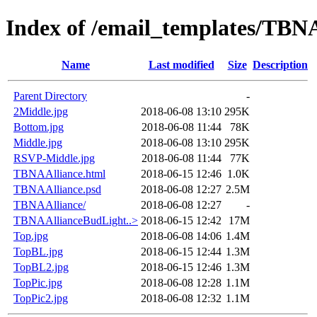
Index of /email_templates/TBNA
Name
Last modified
Size
Description
Parent Directory
-
2Middle.jpg
2018-06-08 13:10
295K
Bottom.jpg
2018-06-08 11:44
78K
Middle.jpg
2018-06-08 13:10
295K
RSVP-Middle.jpg
2018-06-08 11:44
77K
TBNAAlliance.html
2018-06-15 12:46
1.0K
TBNAAlliance.psd
2018-06-08 12:27
2.5M
TBNAAlliance/
2018-06-08 12:27
-
TBNAAllianceBudLight..>
2018-06-15 12:42
17M
Top.jpg
2018-06-08 14:06
1.4M
TopBL.jpg
2018-06-15 12:44
1.3M
TopBL2.jpg
2018-06-15 12:46
1.3M
TopPic.jpg
2018-06-08 12:28
1.1M
TopPic2.jpg
2018-06-08 12:32
1.1M