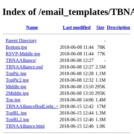
Index of /email_templates/TBNA
Name
Last modified
Size
Description
Parent Directory
-
Bottom.jpg
2018-06-08 11:44
78K
RSVP-Middle.jpg
2018-06-08 11:44
77K
TBNAAlliance/
2018-06-08 12:27
-
TBNAAlliance.psd
2018-06-08 12:27
2.5M
TopPic.jpg
2018-06-08 12:28
1.1M
TopPic2.jpg
2018-06-08 12:32
1.1M
Middle.jpg
2018-06-08 13:10
295K
2Middle.jpg
2018-06-08 13:10
295K
Top.jpg
2018-06-08 14:06
1.4M
TBNAAllianceBudLight..>
2018-06-15 12:42
17M
TopBL.jpg
2018-06-15 12:44
1.3M
TopBL2.jpg
2018-06-15 12:46
1.3M
TBNAAlliance.html
2018-06-15 12:46
1.0K