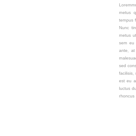
Loremmm
metus qu
tempus f
Nunc ti
metus ut
sem eu t
ante, at
malesuad
sed cons
facilisi
est eu a
luctus d
rhoncus