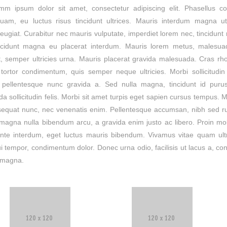
m ipsum dolor sit amet, consectetur adipiscing elit. Phasellus c
am, eu luctus risus tincidunt ultrices. Mauris interdum magna ut
eugiat. Curabitur nec mauris vulputate, imperdiet lorem nec, tincidunt 
ncidunt magna eu placerat interdum. Mauris lorem metus, malesua
, semper ultricies urna. Mauris placerat gravida malesuada. Cras rh
ortor condimentum, quis semper neque ultricies. Morbi sollicitudin
 pellentesque nunc gravida a. Sed nulla magna, tincidunt id purus
a sollicitudin felis. Morbi sit amet turpis eget sapien cursus tempus. 
equat nunc, nec venenatis enim. Pellentesque accumsan, nibh sed r
s, magna nulla bibendum arcu, a gravida enim justo ac libero. Proin mo
nte interdum, eget luctus mauris bibendum. Vivamus vitae quam ultr
ui tempor, condimentum dolor. Donec urna odio, facilisis ut lacus a, con
 magna.