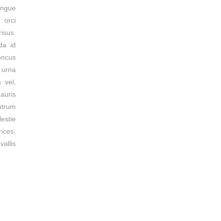
ongue
 orci
risus.
da id
oncus
 urna
 vel,
Mauris
utrum
lestie
ices,
vallis