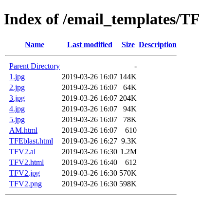
Index of /email_templates/TF
Name
Last modified
Size
Description
Parent Directory
-
1.jpg
2019-03-26 16:07
144K
2.jpg
2019-03-26 16:07
64K
3.jpg
2019-03-26 16:07
204K
4.jpg
2019-03-26 16:07
94K
5.jpg
2019-03-26 16:07
78K
AM.html
2019-03-26 16:07
610
TFEblast.html
2019-03-26 16:27
9.3K
TFV2.ai
2019-03-26 16:30
1.2M
TFV2.html
2019-03-26 16:40
612
TFV2.jpg
2019-03-26 16:30
570K
TFV2.png
2019-03-26 16:30
598K