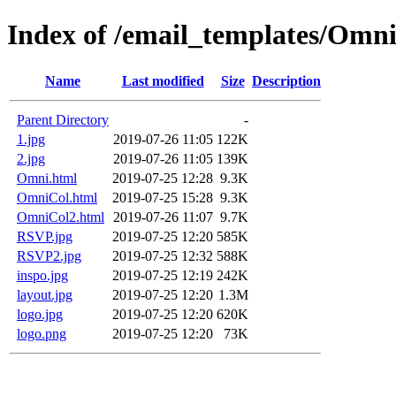
Index of /email_templates/Omn
Name
Last modified
Size
Description
Parent Directory
-
1.jpg
2019-07-26 11:05
122K
2.jpg
2019-07-26 11:05
139K
Omni.html
2019-07-25 12:28
9.3K
OmniCol.html
2019-07-25 15:28
9.3K
OmniCol2.html
2019-07-26 11:07
9.7K
RSVP.jpg
2019-07-25 12:20
585K
RSVP2.jpg
2019-07-25 12:32
588K
inspo.jpg
2019-07-25 12:19
242K
layout.jpg
2019-07-25 12:20
1.3M
logo.jpg
2019-07-25 12:20
620K
logo.png
2019-07-25 12:20
73K