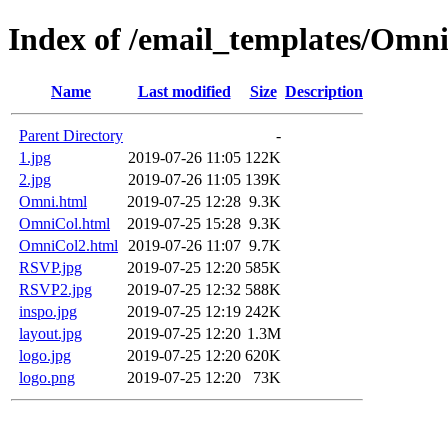
Index of /email_templates/Omn
Name
Last modified
Size
Description
Parent Directory
-
1.jpg
2019-07-26 11:05
122K
2.jpg
2019-07-26 11:05
139K
Omni.html
2019-07-25 12:28
9.3K
OmniCol.html
2019-07-25 15:28
9.3K
OmniCol2.html
2019-07-26 11:07
9.7K
RSVP.jpg
2019-07-25 12:20
585K
RSVP2.jpg
2019-07-25 12:32
588K
inspo.jpg
2019-07-25 12:19
242K
layout.jpg
2019-07-25 12:20
1.3M
logo.jpg
2019-07-25 12:20
620K
logo.png
2019-07-25 12:20
73K