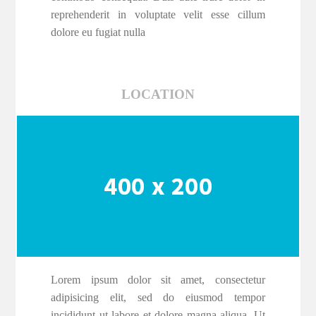
reprehenderit in voluptate velit esse cillum
dolore eu fugiat nulla
LOCATION
Lorem ipsum dolor sit amet, consectetur
adipisicing elit, sed do eiusmod tempor
incididunt ut labore et dolore magna aliqua. Ut