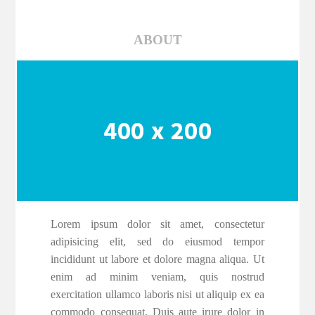
ABOUT
Lorem ipsum dolor sit amet, consectetur
adipisicing elit, sed do eiusmod tempor
incididunt ut labore et dolore magna aliqua. Ut
enim ad minim veniam, quis nostrud
exercitation ullamco laboris nisi ut aliquip ex ea
commodo consequat. Duis aute irure dolor in