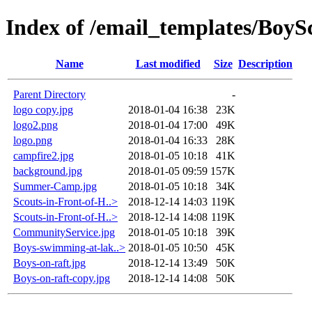
Index of /email_templates/BoySc
Name
Last modified
Size
Description
Parent Directory
-
logo copy.jpg
2018-01-04 16:38
23K
logo2.png
2018-01-04 17:00
49K
logo.png
2018-01-04 16:33
28K
campfire2.jpg
2018-01-05 10:18
41K
background.jpg
2018-01-05 09:59
157K
Summer-Camp.jpg
2018-01-05 10:18
34K
Scouts-in-Front-of-H..>
2018-12-14 14:03
119K
Scouts-in-Front-of-H..>
2018-12-14 14:08
119K
CommunityService.jpg
2018-01-05 10:18
39K
Boys-swimming-at-lak..>
2018-01-05 10:50
45K
Boys-on-raft.jpg
2018-12-14 13:49
50K
Boys-on-raft-copy.jpg
2018-12-14 14:08
50K